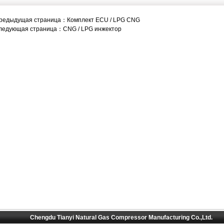
редыдущая страница：
Комплект ECU / LPG CNG
ледующая страница：
CNG / LPG инжектор
Chengdu Tianyi Natural Gas Compressor Manufacturing Co.,Ltd.