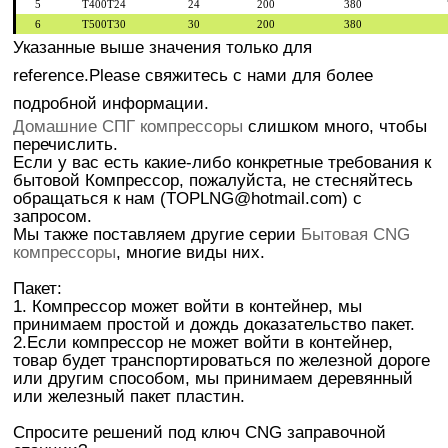
5
T400T24
24
200
380
6
T500T30
30
200
380
Указанные выше значения только для
reference.Please свяжитесь с нами для более
подробной информации.
Домашние СПГ компрессоры
слишком много, чтобы
перечислить.
Если у вас есть какие-либо конкретные требования к
бытовой Компрессор, пожалуйста, не стесняйтесь
обращаться к нам (TOPLNG@hotmail.com) с
запросом.
Мы также поставляем другие серии
Бытовая CNG
компрессоры
, многие виды них.
Пакет:
1. Компрессор может войти в контейнер, мы
принимаем простой и дождь доказательство пакет.
2.Если компрессор не может войти в контейнер,
товар будет транспортироваться по железной дороге
или другим способом, мы принимаем деревянный
или железный пакет пластин.
Спросите решений под ключ CNG заправочной