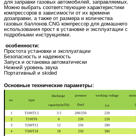
для заправки газовых автомобилей, заправляемых.
Можно выбрать соответствующие характеристики
компрессоров в зависимости от их времени
дозаправки, а также от размера и количества
газовых баллонов.CNG компрессор для домашнего
использования прост в установке и эксплуатации с
подробными инструкциями.
особенности:
Простота установки и эксплуатации
Безопасность и надежность
Запуск и остановка автоматически
Нижний уровень звука
Портативный и skided
Основные технические параметры:
pressure
working voltage
moto
discharge
no.
type
(bar)
capacity(m3/h)
(v)
1
T100T3.5
3.5
200/250
220
2
T100T6
6
250
220
3
T200T12
12
250
280
4
T300T18
18
250
380