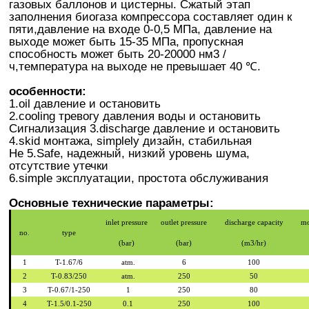
газовых баллонов и цистерны. Сжатый этап
заполнения биогаза компрессора составляет один к
пяти,давление на входе 0-0,5 МПа, давление на
выходе может быть 15-35 МПа, пропускная
способность может быть 20-20000 нм3 /
ч,температура на выходе не превышает 40 ℃.
особенности:
1.oil давление и остановить
2.cooling тревогу давления воды и остановить
Сигнализация 3.discharge давление и остановить
4.skid монтажа, simplely дизайн, стабильная
Не 5.Safe, надежный, низкий уровень шума,
отсутствие утечки
6.simple эксплуатации, простота обслуживания
Основные технические параметры:
inlet pressure
outlet pressure
discharge capacity
mo
no.
type
(bar)
(bar)
(m3/hr)
1
T-1.67/6
atm.
6
100
2
T-0.83/250
atm.
250
50
3
T-0.67/1-250
1
250
80
4
T-1.5/0.1-250
0.1
250
100