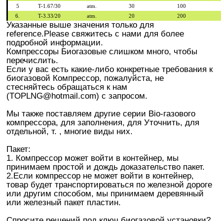
5
T-1.67/30
atm.
30
100
6.
T-3.33/20
atm.
20
200
Указанные выше значения только для
reference.Please свяжитесь с нами для более
подробной информации.
Компрессоры Биогазовые слишком много, чтобы
перечислить.
Если у вас есть какие-либо конкретные требования к
биогазовой Компрессор, пожалуйста, не
стесняйтесь обращаться к нам
(TOPLNG@hotmail.com) с запросом.
Мы также поставляем другие серии Bio-газового
компрессора, для заполнения, для Уточнить, для
отдельной, т. , многие виды них.
Пакет:
1. Компрессор может войти в контейнер, мы
принимаем простой и дождь доказательство пакет.
2.Если компрессор не может войти в контейнер,
товар будет транспортироваться по железной дороге
или другим способом, мы принимаем деревянный
или железный пакет пластин.
Спросите решений под ключ биогазовой установки?