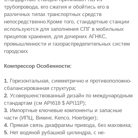
трубопровода
,
его сжатия
и
обойтись
его в
различных
типах транспортных средств
непосредственно
.
Кроме того,
стандартные
станции
используются для заполнения
СПГ
в
мобильных
прицепов
хранения
,
для
дочерних
АГНКС
,
промышленности
и
газораспределительных систем
городских
Компрессор Особенности:
1.
Горизонтальная
, симметрично и
противоположно
-
сбалансированная структура;
2.
Усовершенствованный дизайн
по
международным
стандартам
(см
API618
$
API11P
)
;
3.
Импортные
ключевые компоненты
и запасные
части
(ИПЦ
,
Викинг
,
Kenco
,
Hoerbiger
)
;
4.
Прямая
связь
диафрагмы
привода, без
маховика
;
5.
Нет
водяной рубашкой
цилиндра
,
с не
-