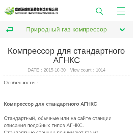
Природный газ компрессор
Компрессор для стандартного
АГНКС
DATE：2015-10-30 View count：
1014
Особенности：
Компрессор для стандартного АГНКС
Стандартный
,
обычные
или
на сайте
станции
описания
подобных
типов
АГНКС
.
Стандартные
станции
принимают
газ из